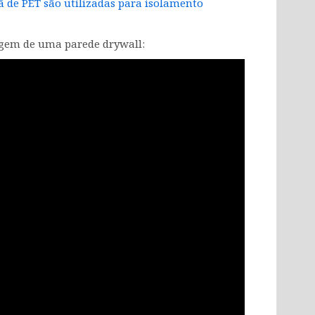
ã de PET são utilizadas para isolamento
agem de uma parede drywall: