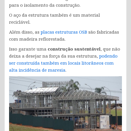
para o isolamento da construção.
O aço da estrutura também é um material
reciclável.
Além disso, as
placas estruturas OSB
são fabricadas
com madeira reflorestada.
Isso garante uma
construção sustentável
, que não
deixa a desejar na força da sua estrutura,
podendo
ser construída também em locais litorâneos com
alta incidência de maresia
.