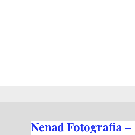
Pular
para
o
conteúdo
Nenad Fotografia –