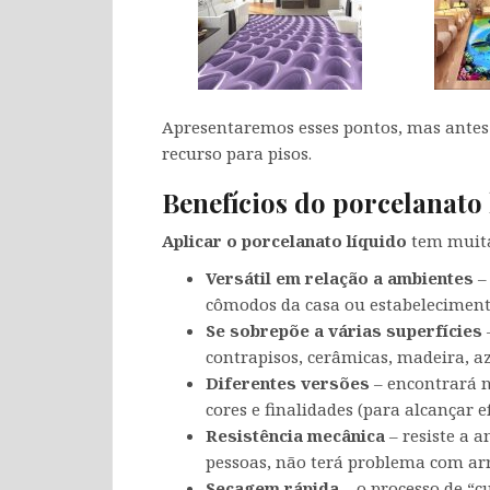
Apresentaremos esses pontos, mas antes
recurso para pisos.
Benefícios do porcelanato 
Aplicar o porcelanato líquido
tem muita
Versátil em relação a ambientes
–
cômodos da casa ou estabelecimento (
Se sobrepõe a várias superfícies
contrapisos, cerâmicas, madeira, az
Diferentes versões
– encontrará 
cores e finalidades (para alcançar 
Resistência mecânica
– resiste a
pessoas, não terá problema com arr
Secagem rápida
– o processo de “c