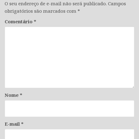
O seu endereço de e-mail não será publicado.
Campos
obrigatórios são marcados com
*
Comentário
*
Nome
*
E-mail
*