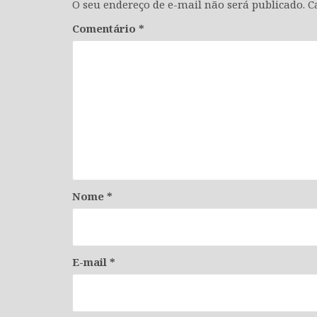
O seu endereço de e-mail não será publicado.
C
Comentário
*
Nome
*
E-mail
*