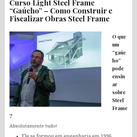
Curso Light Steel Frame
“Gaúcho” –
Como Construir e
Fiscalizar Obras Steel Frame
O que
um
“gaúc
ho”
pode
ensin
ar
sobre
Steel
Frame
?
Absolutamente tudo!
Ele se formou em engenharia em 1996,