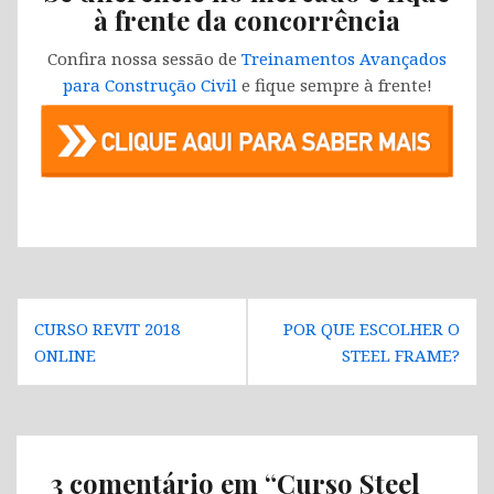
à frente da concorrência
Confira nossa sessão de
Treinamentos Avançados
para Construção Civil
e fique sempre à frente!
Navegação
CURSO REVIT 2018
POR QUE ESCOLHER O
de
ONLINE
STEEL FRAME?
Post
3 comentário em “
Curso Steel