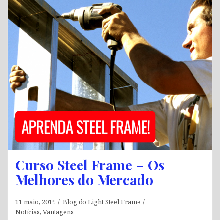
Curso Steel Frame – Os
Melhores do Mercado
11 maio, 2019
Blog do Light Steel Frame
Notícias
,
Vantagens