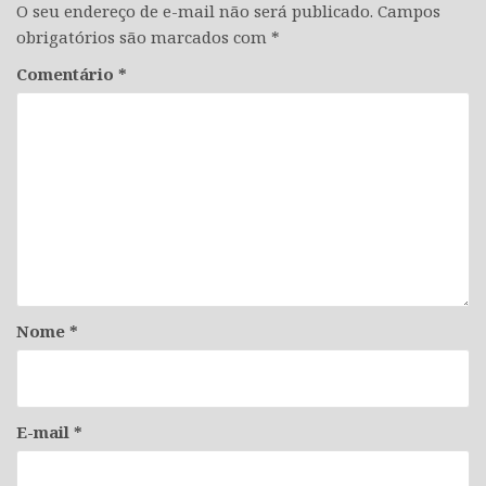
O seu endereço de e-mail não será publicado.
Campos
obrigatórios são marcados com
*
Comentário
*
Nome
*
E-mail
*