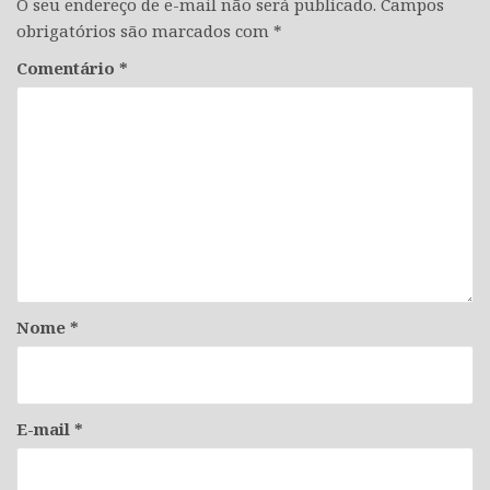
O seu endereço de e-mail não será publicado.
Campos
obrigatórios são marcados com
*
Comentário
*
Nome
*
E-mail
*