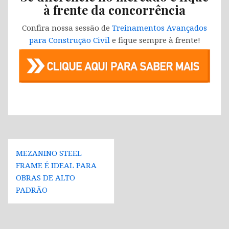
à frente da concorrência
Confira nossa sessão de
Treinamentos Avançados
para Construção Civil
e fique sempre à frente!
Navegação
MEZANINO STEEL
de
FRAME É IDEAL PARA
Post
OBRAS DE ALTO
PADRÃO