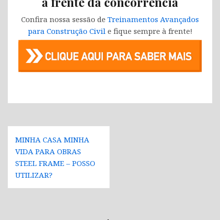
à frente da concorrência
Confira nossa sessão de
Treinamentos Avançados
para Construção Civil
e fique sempre à frente!
Navegação
MINHA CASA MINHA
de
VIDA PARA OBRAS
Post
STEEL FRAME – POSSO
UTILIZAR?