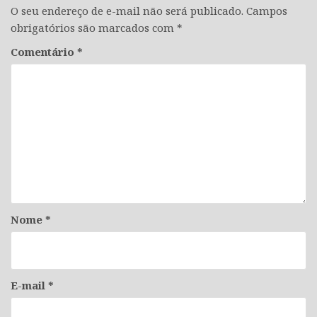
O seu endereço de e-mail não será publicado.
Campos
obrigatórios são marcados com
*
Comentário
*
Nome
*
E-mail
*