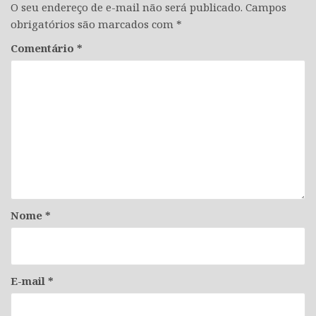
O seu endereço de e-mail não será publicado.
Campos
obrigatórios são marcados com
*
Comentário
*
Nome
*
E-mail
*