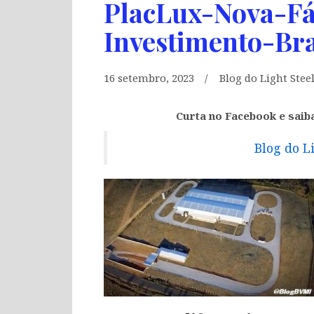
PlacLux-Nova-Fá
Investimento-Br
16 setembro, 2023
Blog do Light Stee
Curta no Facebook e saib
Blog do L