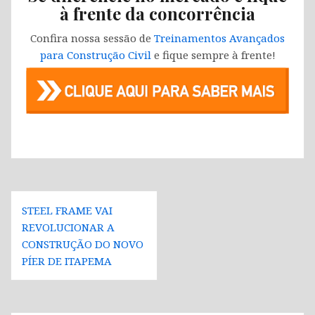
à frente da concorrência
Confira nossa sessão de
Treinamentos Avançados
para Construção Civil
e fique sempre à frente!
Navegação
STEEL FRAME VAI
de
REVOLUCIONAR A
Post
CONSTRUÇÃO DO NOVO
PÍER DE ITAPEMA