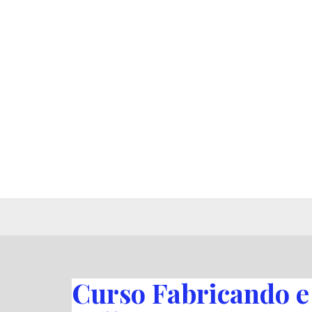
Pular
para
o
conteúdo
Curso Fabricando 