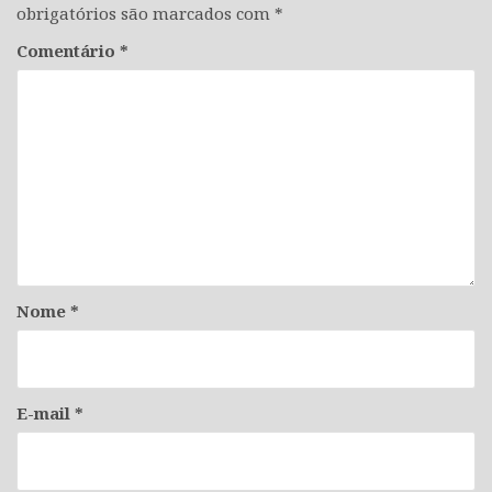
obrigatórios são marcados com
*
Comentário
*
Nome
*
E-mail
*