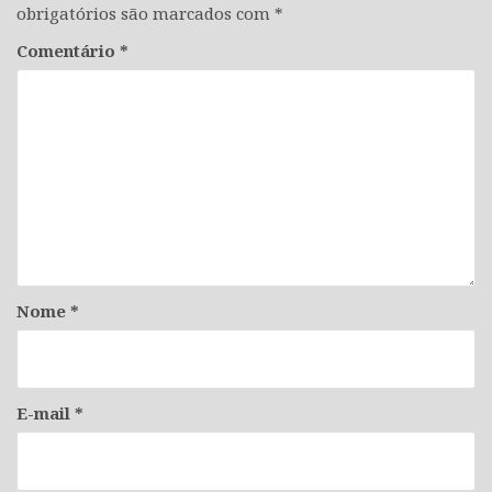
obrigatórios são marcados com
*
Comentário
*
Nome
*
E-mail
*