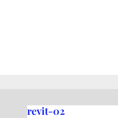
Pular
para
o
conteúdo
revit-02