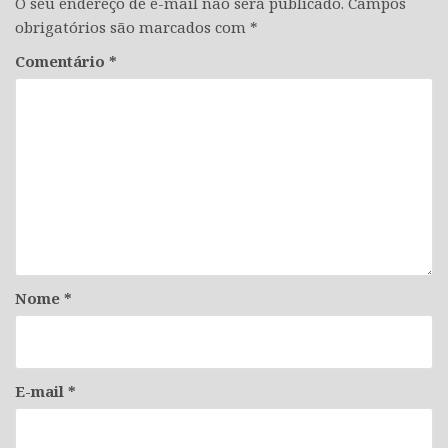
O seu endereço de e-mail não será publicado.
Campos
obrigatórios são marcados com
*
Comentário
*
Nome
*
E-mail
*