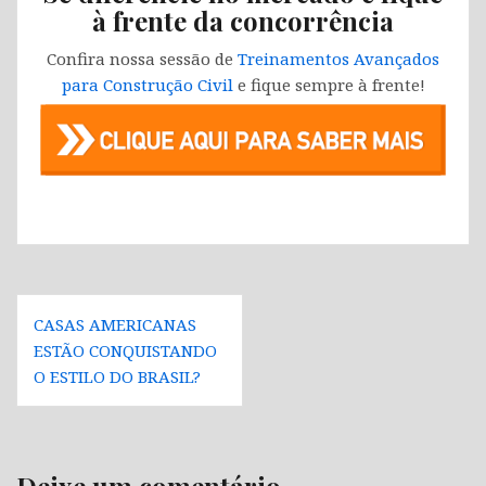
à frente da concorrência
Confira nossa sessão de
Treinamentos Avançados
para Construção Civil
e fique sempre à frente!
Navegação
CASAS AMERICANAS
de
ESTÃO CONQUISTANDO
Post
O ESTILO DO BRASIL?