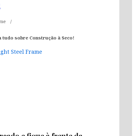
s
ame
a tudo sobre Construção à Seco!
ight Steel Frame
rcado e fique à frente da