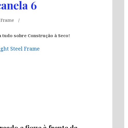
canela 6
l Frame
a tudo sobre Construção à Seco!
ight Steel Frame
rcado e fique à frente da