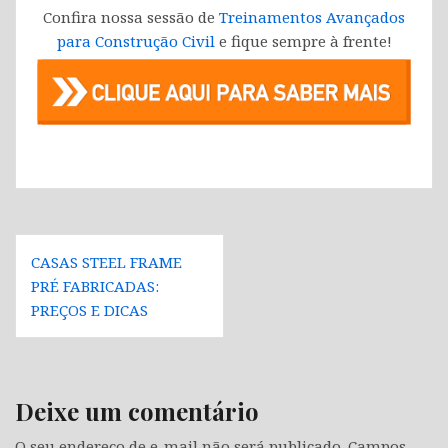
Confira nossa sessão de
Treinamentos Avançados
para Construção Civil
e fique sempre à frente!
Navegação
CASAS STEEL FRAME
de
PRÉ FABRICADAS:
Post
PREÇOS E DICAS
Deixe um comentário
O seu endereço de e-mail não será publicado.
Campos