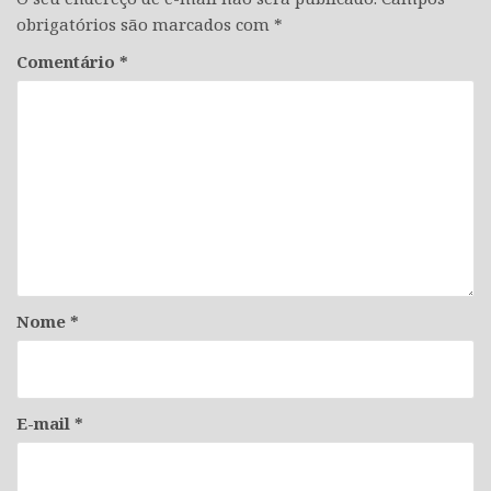
obrigatórios são marcados com
*
Comentário
*
Nome
*
E-mail
*