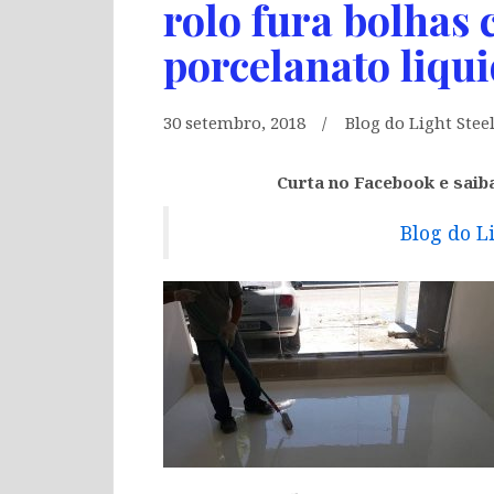
rolo fura bolhas 
porcelanato liqu
30 setembro, 2018
Blog do Light Stee
Curta no Facebook e saib
Blog do L