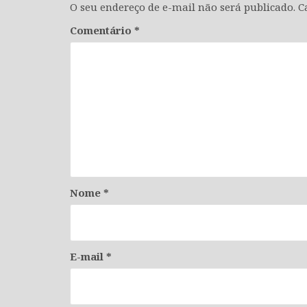
O seu endereço de e-mail não será publicado.
C
Comentário
*
Nome
*
E-mail
*