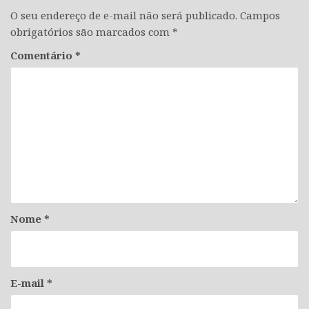
O seu endereço de e-mail não será publicado.
Campos
obrigatórios são marcados com
*
Comentário
*
Nome
*
E-mail
*