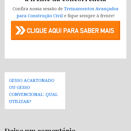
Confira nossa sessão de
Treinamentos Avançados
para Construção Civil
e fique sempre à frente!
Navegação
GESSO ACARTONADO
de
OU GESSO
Post
CONVENCIONAL: QUAL
UTILIZAR?
Deixe um comentário