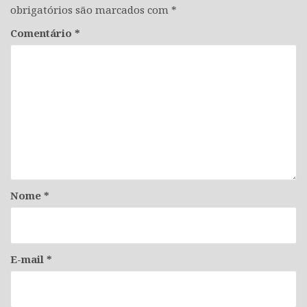
obrigatórios são marcados com
*
Comentário
*
Nome
*
E-mail
*