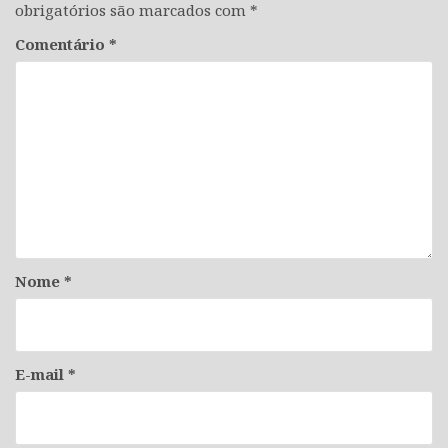
obrigatórios são marcados com
*
Comentário
*
Nome
*
E-mail
*