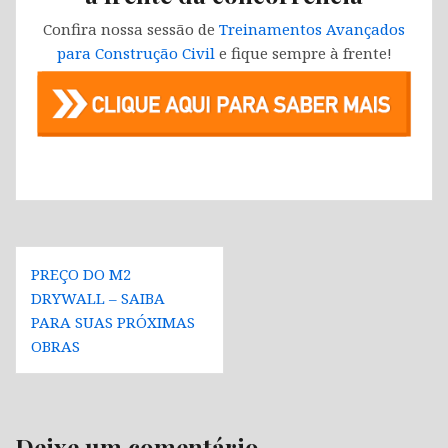
Confira nossa sessão de
Treinamentos Avançados
para Construção Civil
e fique sempre à frente!
Navegação
PREÇO DO M2
de
DRYWALL – SAIBA
Post
PARA SUAS PRÓXIMAS
OBRAS
Deixe um comentário