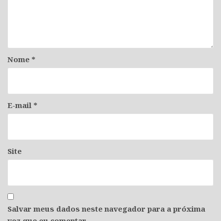
Nome
*
E-mail
*
Site
Salvar meus dados neste navegador para a próxima
vez que eu comentar.