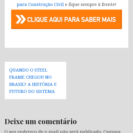
para Construção Civil
e fique sempre à frente!
Navegação
QUANDO O STEEL
de
FRAME CHEGOU NO
Post
BRASIL? A HISTÓRIA E
FUTURO DO SISTEMA
Deixe um comentário
O seu endereço de e-mail não será publicado.
Campos