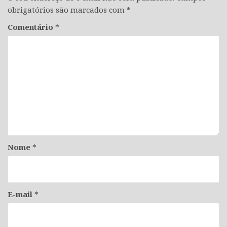
obrigatórios são marcados com
*
Comentário
*
Nome
*
E-mail
*