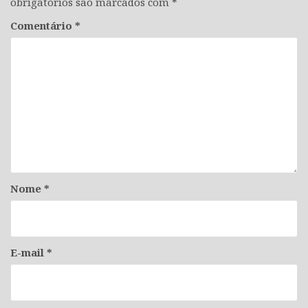
obrigatórios são marcados com
*
Comentário
*
Nome
*
E-mail
*