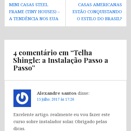
Navegação
MINI CASAS STEEL
CASAS AMERICANAS
de
FRAME (TINY HOUSES) –
ESTÃO CONQUISTANDO
Post
A TENDÊNCIA NOS EUA
O ESTILO DO BRASIL?
4 comentário em “
Telha
Shingle: a Instalação Passo a
Passo
”
Alexandre santos
disse:
15 julho, 2017 às 17:26
Excelente artigo. realmente eu vou fazer este
curso sobre instalador solar. Obrigado pelas
dicas.