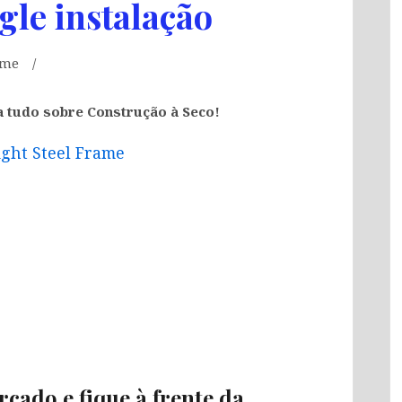
gle instalação
ame
a tudo sobre Construção à Seco!
ight Steel Frame
rcado e fique à frente da