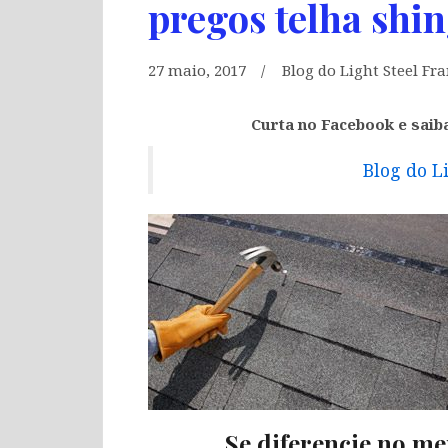
pregos telha shin
27 maio, 2017
Blog do Light Steel Fr
Curta no Facebook e saib
Blog do L
Se diferencie no me