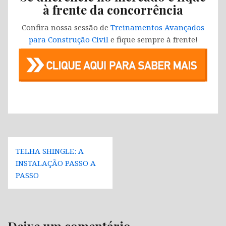
à frente da concorrência
Confira nossa sessão de
Treinamentos Avançados
para Construção Civil
e fique sempre à frente!
Navegação
TELHA SHINGLE: A
de
INSTALAÇÃO PASSO A
Post
PASSO