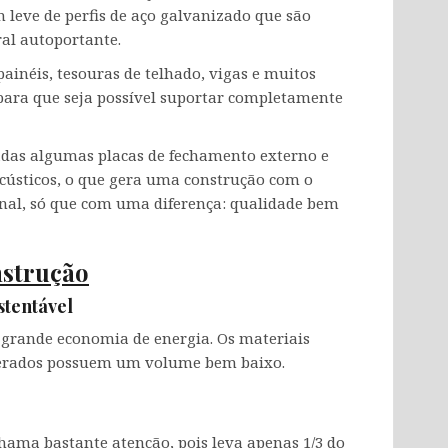
 leve de perfis de aço galvanizado que são
al autoportante.
painéis, tesouras de telhado, vigas e muitos
 para que seja possível suportar completamente
xadas algumas placas de fechamento externo e
acústicos, o que gera uma construção com o
al, só que com uma diferença: qualidade bem
nstrução
tentável
a grande economia de energia. Os materiais
s gerados possuem um volume bem baixo.
hama bastante atenção, pois leva apenas 1/3 do